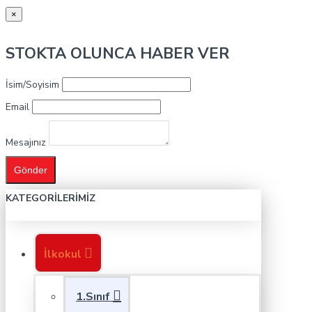
×
STOKTA OLUNCA HABER VER
İsim/Soyisim
Email
Mesajınız
Gönder
KATEGORILERIMIZ
İlkokul
1.Sınıf