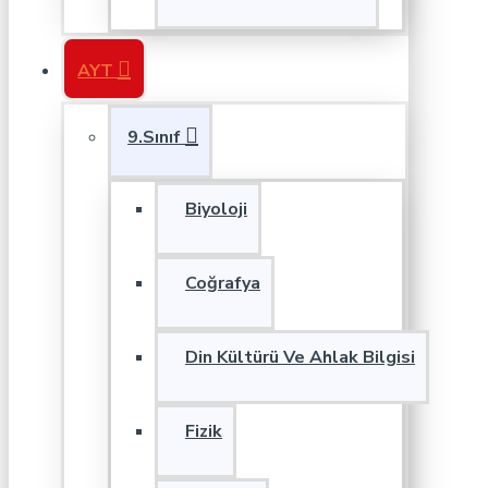
AYT
9.Sınıf
Biyoloji
Coğrafya
Din Kültürü Ve Ahlak Bilgisi
Fizik