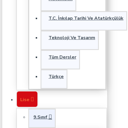
T.C. İnkılap Tarihi Ve Atatürkçülük
Teknoloji Ve Tasarım
Tüm Dersler
Türkçe
Lise
9.Sınıf