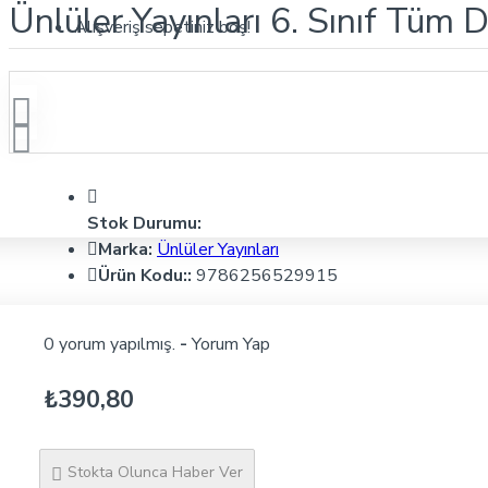
Ünlüler Yayınları 6. Sınıf Tüm 
Alışveriş sepetiniz boş!
Stok Durumu:
Marka:
Ünlüler Yayınları
Ürün Kodu::
9786256529915
0 yorum yapılmış.
-
Yorum Yap
₺390,80
Stokta Olunca Haber Ver