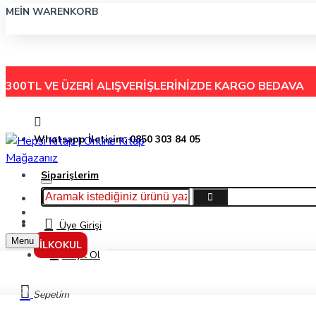
MEIN WARENKORB
300TL VE ÜZERİ ALIŞVERİŞLERİNİZDE
KARGO BEDAVA
Whatsapp İletişim: 0850 303 84 05
Siparişlerim
Hakkımızda
Menu
İletişim
Üye Girişi
Menu
İLKOKUL
Kayıt Ol
Ünlüler Yayınları 6. Sınıf Tüm Dersler Soru Bankası
Sepetim