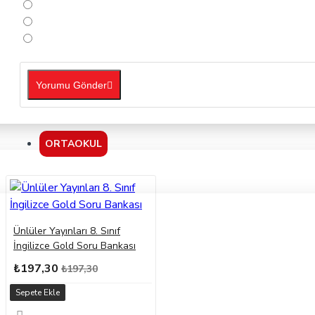
Yorumu Gönder
ORTAOKUL
Ünlüler Yayınları 8. Sınıf
İngilizce Gold Soru Bankası
₺197,30
₺197,30
Sepete Ekle