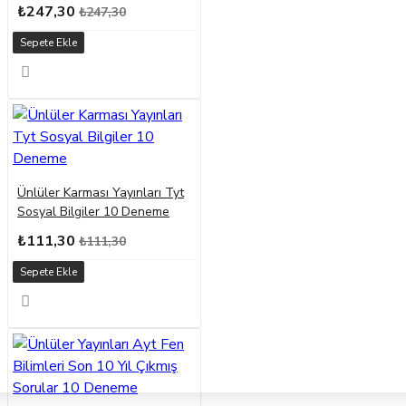
₺247,30
₺247,30
Sepete Ekle
Ünlüler Karması Yayınları Tyt
Sosyal Bilgiler 10 Deneme
₺111,30
₺111,30
Sepete Ekle