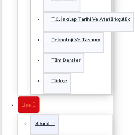
T.C. İnkılap Tarihi Ve Atatürkçülük
Teknoloji Ve Tasarım
Tüm Dersler
Türkçe
Lise
9.Sınıf