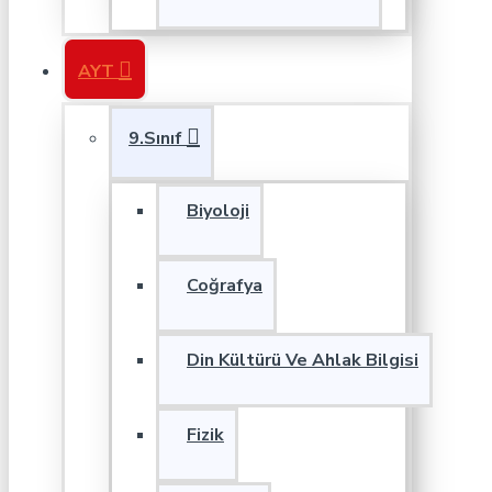
AYT
9.Sınıf
Biyoloji
Coğrafya
Din Kültürü Ve Ahlak Bilgisi
Fizik