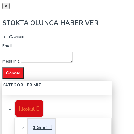
×
STOKTA OLUNCA HABER VER
İsim/Soyisim
Email
Mesajınız
Gönder
KATEGORILERIMIZ
İlkokul
1.Sınıf