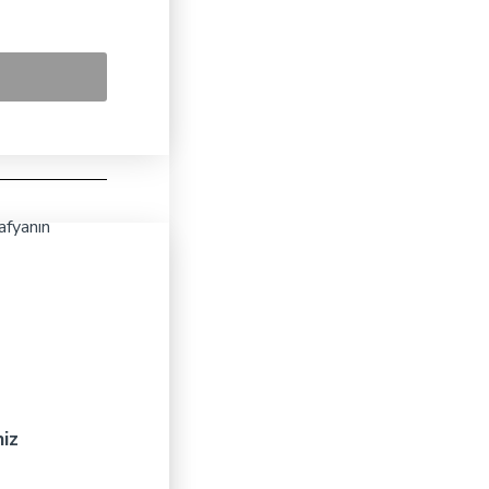
afyanın
niz