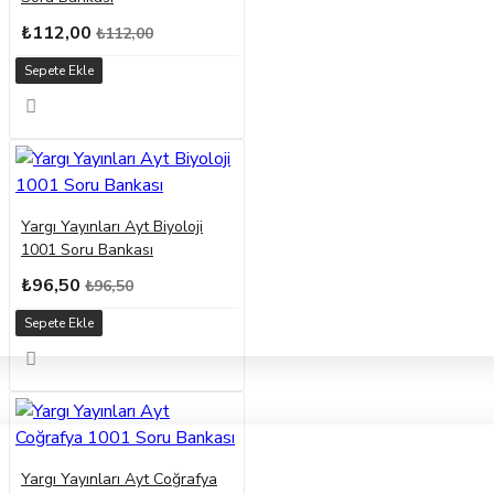
₺112,00
₺112,00
Sepete Ekle
Yargı Yayınları Ayt Biyoloji
1001 Soru Bankası
₺96,50
₺96,50
Sepete Ekle
Yargı Yayınları Ayt Coğrafya