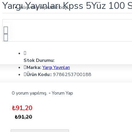
Yargı Yayınları Kpss 5Yüz 10
Alışveriş sepetiniz boş!
Stok Durumu:
Marka:
Yargı Yayınları
Ürün Kodu::
9786253700188
0 yorum yapılmış.
-
Yorum Yap
₺91,20
₺91,20