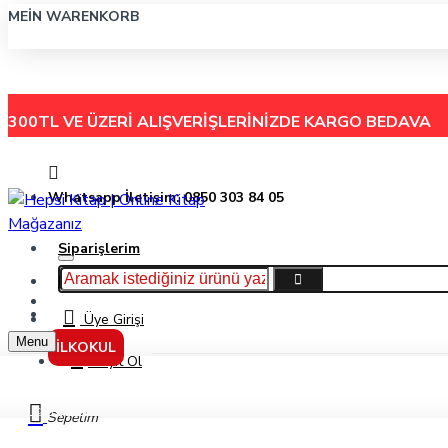
MEIN WARENKORB
300TL VE ÜZERİ ALIŞVERİŞLERİNİZDE
KARGO BEDAVA
Whatsapp İletişim: 0850 303 84 05
Siparişlerim
Hakkımızda
Menu
İletişim
Üye Girişi
Menu
İLKOKUL
Kayıt Ol
Yargı Yayınları Kpss 5Yüz 100 Soruda Tamamı Çözümlü Coğrafyanın Gerçek 
Sepetim