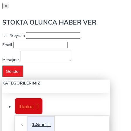
×
STOKTA OLUNCA HABER VER
İsim/Soyisim
Email
Mesajınız
Gönder
KATEGORILERIMIZ
İlkokul
1.Sınıf