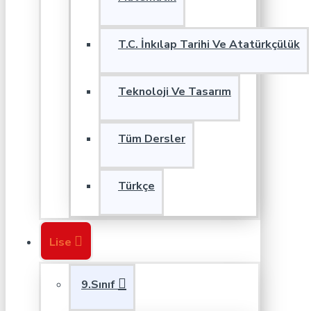
T.C. İnkılap Tarihi Ve Atatürkçülük
Teknoloji Ve Tasarım
Tüm Dersler
Türkçe
Lise
9.Sınıf