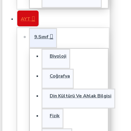
AYT
9.Sınıf
Biyoloji
Coğrafya
Din Kültürü Ve Ahlak Bilgisi
Fizik