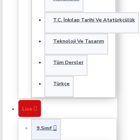
T.C. İnkılap Tarihi Ve Atatürkçülük
Teknoloji Ve Tasarım
Tüm Dersler
Türkçe
Lise
9.Sınıf