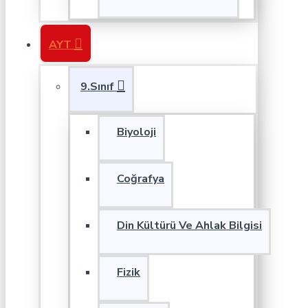
AYT
9.Sınıf
Biyoloji
Coğrafya
Din Kültürü Ve Ahlak Bilgisi
Fizik