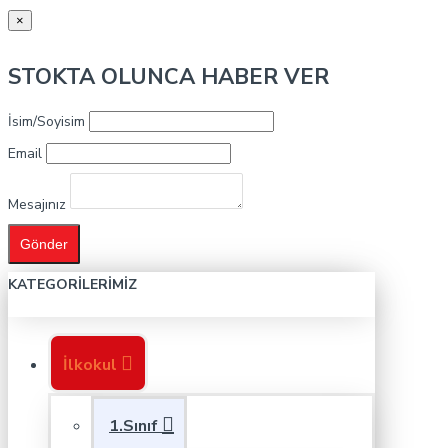
×
STOKTA OLUNCA HABER VER
İsim/Soyisim
Email
Mesajınız
Gönder
KATEGORILERIMIZ
İlkokul
1.Sınıf