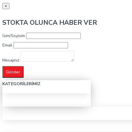
×
STOKTA OLUNCA HABER VER
İsim/Soyisim
Email
Mesajınız
Gönder
KATEGORILERIMIZ