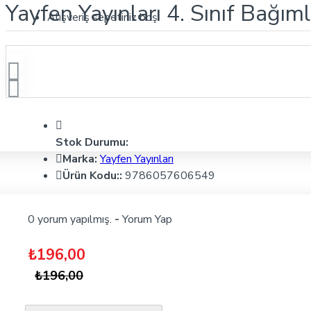
Yayfen Yayınları 4. Sınıf Bağıml
Alışveriş sepetiniz boş!
Stok Durumu:
Marka:
Yayfen Yayınları
Ürün Kodu::
9786057606549
0 yorum yapılmış.
-
Yorum Yap
₺196,00
₺196,00