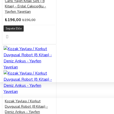
Canlı Yayın Kitap Seti ( 8
Kitap) - Erdal Çakıcıoğlu -
Yayfen Yayınları
₺196,00
₺196,00
Sepete Ekle
Kozak Yaylası / Korkut
Duygusal Robot (8 Kitap) -
Deniz Arıkuş - Yayfen