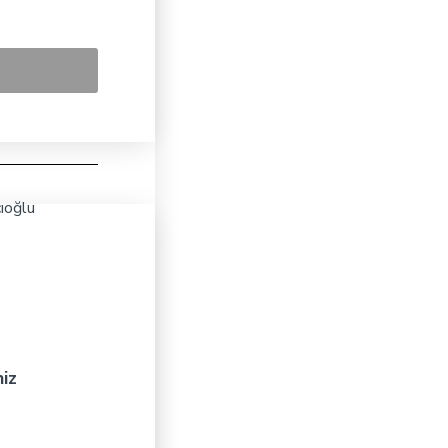
cıoğlu
niz