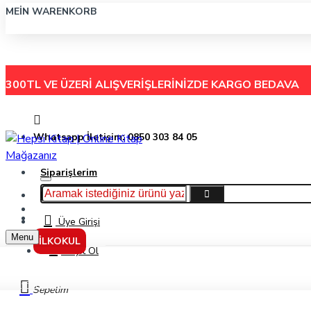
MEIN WARENKORB
300TL VE ÜZERİ ALIŞVERİŞLERİNİZDE
KARGO BEDAVA
Whatsapp İletişim: 0850 303 84 05
Siparişlerim
Hakkımızda
Menu
İletişim
Üye Girişi
Menu
İLKOKUL
Kayıt Ol
Yayfen Yayınları 4. Sınıf Bağımlı Olma (10 Kitap) - Erdal Çakıcıoğlu
Sepetim