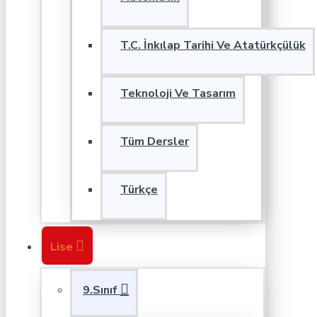
T.C. İnkılap Tarihi Ve Atatürkçülük
Teknoloji Ve Tasarım
Tüm Dersler
Türkçe
Lise
9.Sınıf