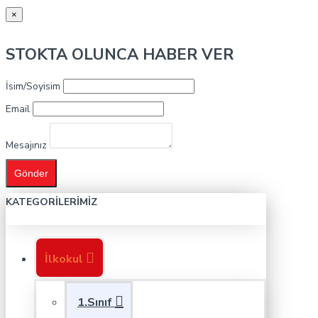
×
STOKTA OLUNCA HABER VER
İsim/Soyisim
Email
Mesajınız
Gönder
KATEGORILERIMIZ
İlkokul
1.Sınıf