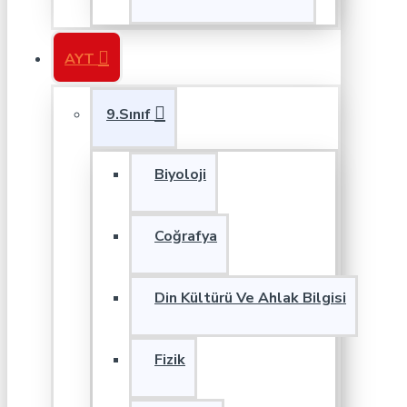
AYT
9.Sınıf
Biyoloji
Coğrafya
Din Kültürü Ve Ahlak Bilgisi
Fizik