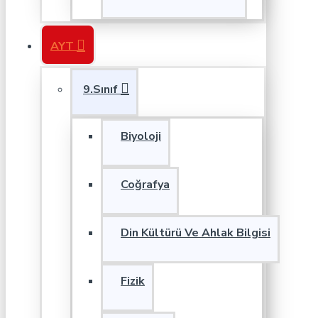
AYT
9.Sınıf
Biyoloji
Coğrafya
Din Kültürü Ve Ahlak Bilgisi
Fizik