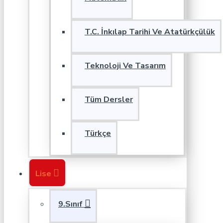
T.C. İnkılap Tarihi Ve Atatürkçülük
Teknoloji Ve Tasarım
Tüm Dersler
Türkçe
Lise
9.Sınıf