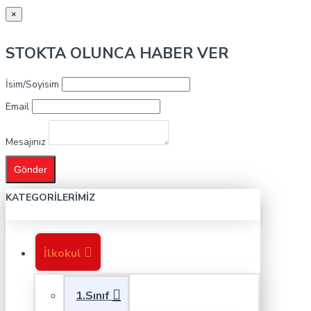
×
STOKTA OLUNCA HABER VER
İsim/Soyisim
Email
Mesajınız
Gönder
KATEGORILERIMIZ
İlkokul
1.Sınıf