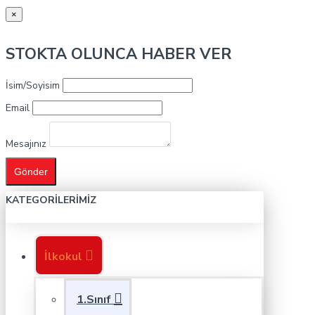
×
STOKTA OLUNCA HABER VER
İsim/Soyisim
Email
Mesajınız
Gönder
KATEGORILERIMIZ
İlkokul
1.Sınıf