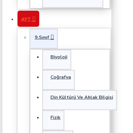
AYT
9.Sınıf
Biyoloji
Coğrafya
Din Kültürü Ve Ahlak Bilgisi
Fizik