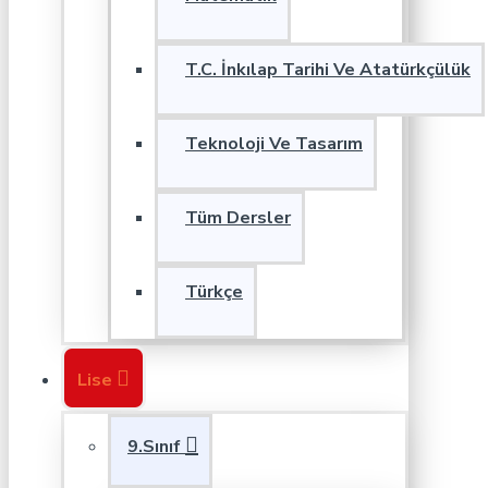
T.C. İnkılap Tarihi Ve Atatürkçülük
Teknoloji Ve Tasarım
Tüm Dersler
Türkçe
Lise
9.Sınıf