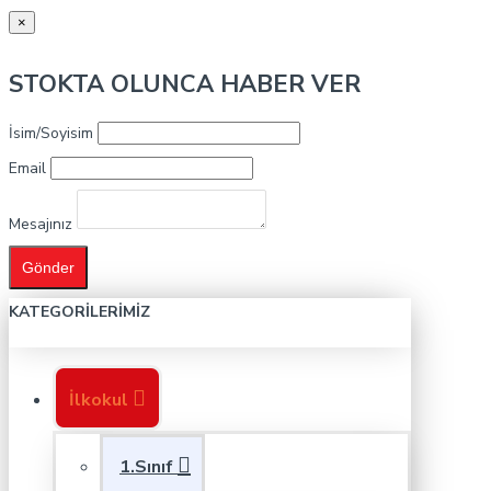
×
STOKTA OLUNCA HABER VER
İsim/Soyisim
Email
Mesajınız
Gönder
KATEGORILERIMIZ
İlkokul
1.Sınıf