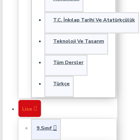
T.C. İnkılap Tarihi Ve Atatürkçülük
Teknoloji Ve Tasarım
Tüm Dersler
Türkçe
Lise
9.Sınıf