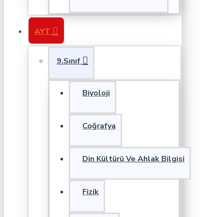
AYT
9.Sınıf
Biyoloji
Coğrafya
Din Kültürü Ve Ahlak Bilgisi
Fizik