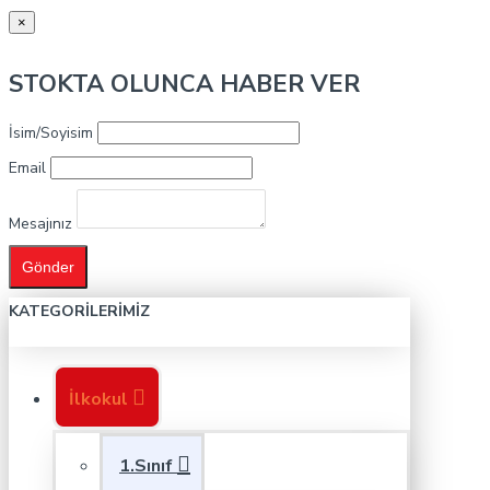
×
STOKTA OLUNCA HABER VER
İsim/Soyisim
Email
Mesajınız
Gönder
KATEGORILERIMIZ
İlkokul
1.Sınıf