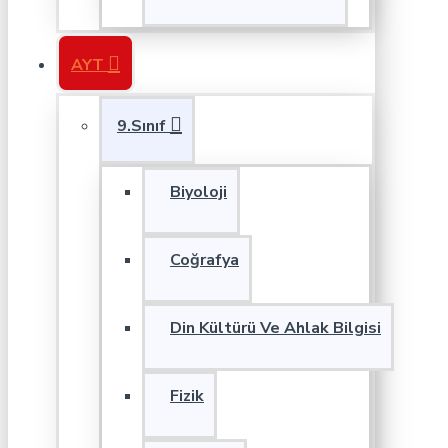
AYT
9.Sınıf
Biyoloji
Coğrafya
Din Kültürü Ve Ahlak Bilgisi
Fizik