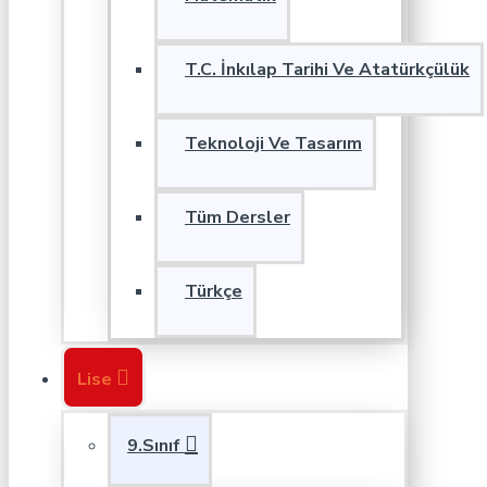
T.C. İnkılap Tarihi Ve Atatürkçülük
Teknoloji Ve Tasarım
Tüm Dersler
Türkçe
Lise
9.Sınıf