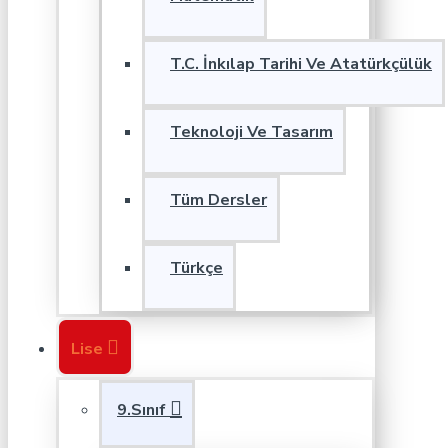
T.C. İnkılap Tarihi Ve Atatürkçülük
Teknoloji Ve Tasarım
Tüm Dersler
Türkçe
Lise
9.Sınıf