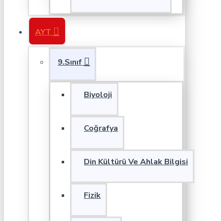
AYT
9.Sınıf
Biyoloji
Coğrafya
Din Kültürü Ve Ahlak Bilgisi
Fizik