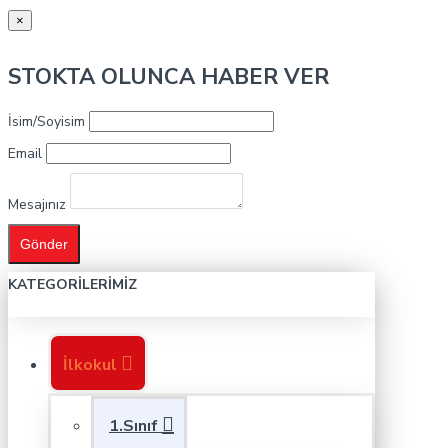
×
STOKTA OLUNCA HABER VER
İsim/Soyisim
Email
Mesajınız
Gönder
KATEGORILERIMIZ
İlkokul
1.Sınıf