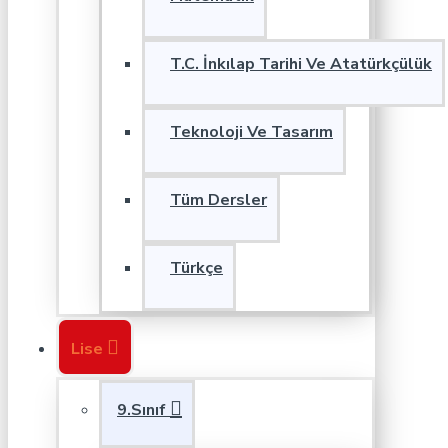
T.C. İnkılap Tarihi Ve Atatürkçülük
Teknoloji Ve Tasarım
Tüm Dersler
Türkçe
Lise
9.Sınıf