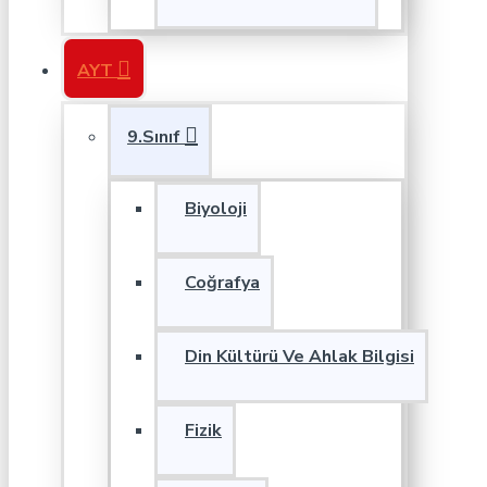
AYT
9.Sınıf
Biyoloji
Coğrafya
Din Kültürü Ve Ahlak Bilgisi
Fizik