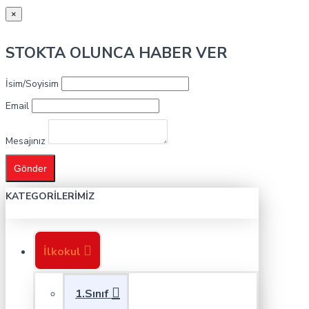
×
STOKTA OLUNCA HABER VER
İsim/Soyisim
Email
Mesajınız
Gönder
KATEGORILERIMIZ
İlkokul
1.Sınıf