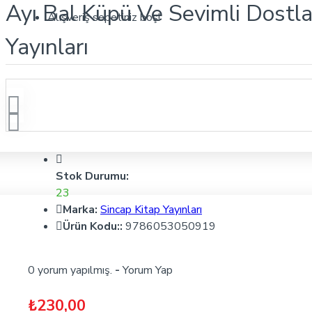
Ayı Bal Küpü Ve Sevimli Dostl
Alışveriş sepetiniz boş!
Yayınları
Stok Durumu:
23
Marka:
Sincap Kitap Yayınları
Ürün Kodu::
9786053050919
0 yorum yapılmış.
-
Yorum Yap
₺230,00