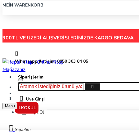
MEIN WARENKORB
300TL VE ÜZERİ ALIŞVERİŞLERİNİZDE
KARGO BEDAVA
Whatsapp İletişim: 0850 303 84 05
Siparişlerim
Hakkımızda
Menu
İletişim
Üye Girişi
Menu
İLKOKUL
Kayıt Ol
Ayı Bal Küpü Ve Sevimli Dostları/Bu Kocaman Gözler Kimin7-Asiye Aslı Aslane
Sepetim