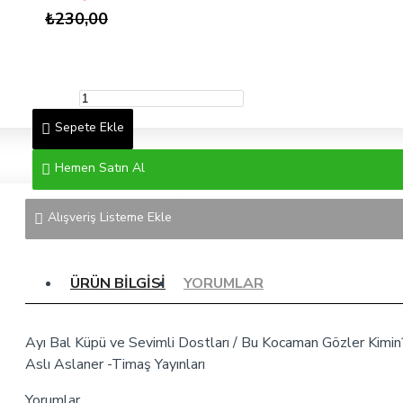
₺230,00
Sepete Ekle
Hemen Satın Al
Alışveriş Listeme Ekle
ÜRÜN BILGISI
YORUMLAR
Ayı Bal Küpü ve Sevimli Dostları / Bu Kocaman Gözler Kimin
Aslı Aslaner -Timaş Yayınları
Yorumlar