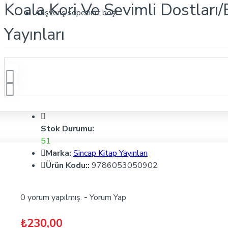
Koala Kori Ve Sevimli Dostları
Alışveriş sepetiniz boş!
Yayınları
Stok Durumu:
51
Marka:
Sincap Kitap Yayınları
Ürün Kodu::
9786053050902
0 yorum yapılmış.
-
Yorum Yap
₺230,00