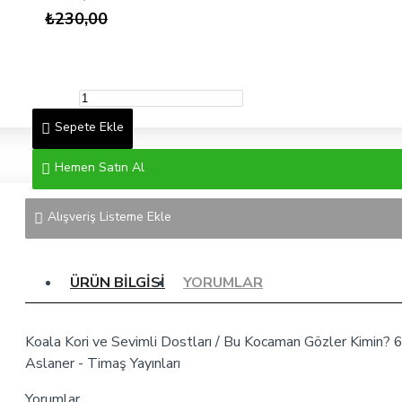
₺230,00
Sepete Ekle
Hemen Satın Al
Alışveriş Listeme Ekle
ÜRÜN BILGISI
YORUMLAR
Koala Kori ve Sevimli Dostları / Bu Kocaman Gözler Kimin? 6
Aslaner - Timaş Yayınları
Yorumlar