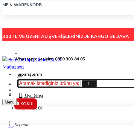
MEIN WARENKORB
300TL VE ÜZERİ ALIŞVERİŞLERİNİZDE
KARGO BEDAVA
Whatsapp İletişim: 0850 303 84 05
Siparişlerim
Hakkımızda
Menu
İletişim
Üye Girişi
Menu
İLKOKUL
Kayıt Ol
Koala Kori Ve Sevimli Dostları/Bu Kocaman Gözler Kimin? 6-Asiye Aslı Aslane
Sepetim