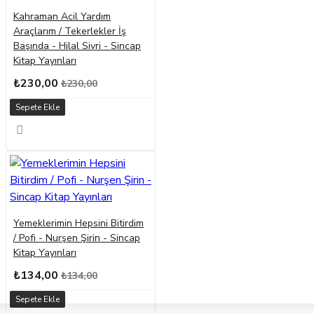
Kahraman Acil Yardım
Araçlarım / Tekerlekler İş
Başında - Hilal Sivri - Sincap
Kitap Yayınları
₺230,00
₺230,00
Sepete Ekle
Yemeklerimin Hepsini Bitirdim
/ Pofi - Nurşen Şirin - Sincap
Kitap Yayınları
₺134,00
₺134,00
Sepete Ekle