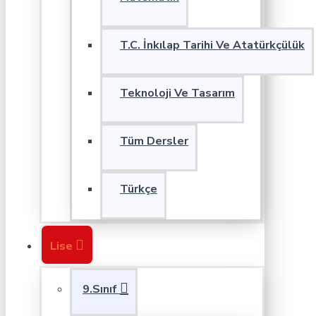
T.C. İnkılap Tarihi Ve Atatürkçülük
Teknoloji Ve Tasarım
Tüm Dersler
Türkçe
Lise
9.Sınıf