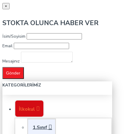
×
STOKTA OLUNCA HABER VER
İsim/Soyisim
Email
Mesajınız
Gönder
KATEGORILERIMIZ
İlkokul
1.Sınıf