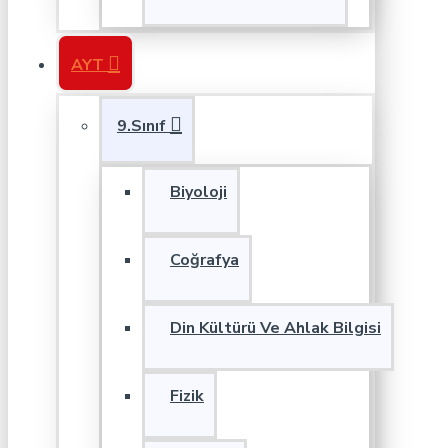
AYT
9.Sınıf
Biyoloji
Coğrafya
Din Kültürü Ve Ahlak Bilgisi
Fizik