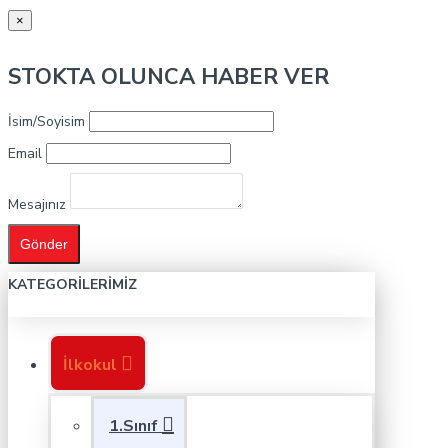
×
STOKTA OLUNCA HABER VER
İsim/Soyisim
Email
Mesajınız
Gönder
KATEGORILERIMIZ
İlkokul
1.Sınıf