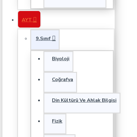
AYT
9.Sınıf
Biyoloji
Coğrafya
Din Kültürü Ve Ahlak Bilgisi
Fizik