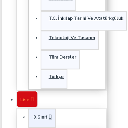
T.C. İnkılap Tarihi Ve Atatürkçülük
Teknoloji Ve Tasarım
Tüm Dersler
Türkçe
Lise
9.Sınıf