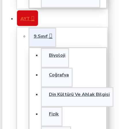
AYT
9.Sınıf
Biyoloji
Coğrafya
Din Kültürü Ve Ahlak Bilgisi
Fizik