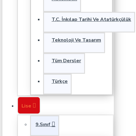
T.C. İnkılap Tarihi Ve Atatürkçülük
Teknoloji Ve Tasarım
Tüm Dersler
Türkçe
Lise
9.Sınıf