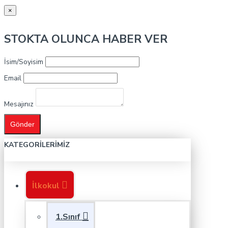
×
STOKTA OLUNCA HABER VER
İsim/Soyisim
Email
Mesajınız
Gönder
KATEGORILERIMIZ
İlkokul
1.Sınıf