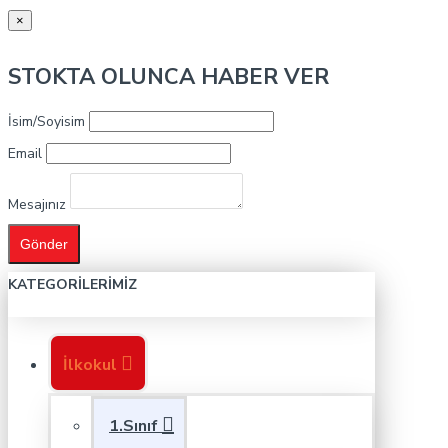
×
STOKTA OLUNCA HABER VER
İsim/Soyisim
Email
Mesajınız
Gönder
KATEGORILERIMIZ
İlkokul
1.Sınıf