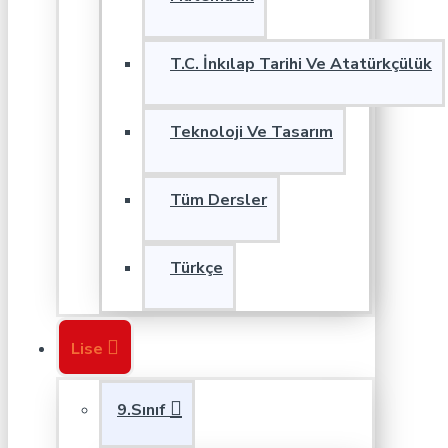
T.C. İnkılap Tarihi Ve Atatürkçülük
Teknoloji Ve Tasarım
Tüm Dersler
Türkçe
Lise
9.Sınıf