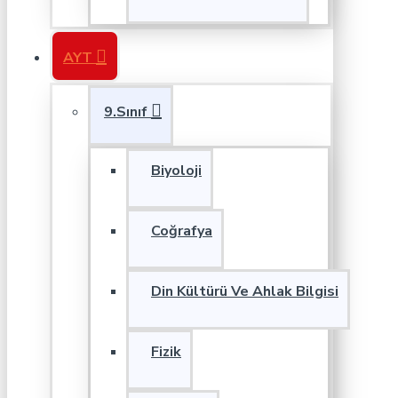
AYT
9.Sınıf
Biyoloji
Coğrafya
Din Kültürü Ve Ahlak Bilgisi
Fizik