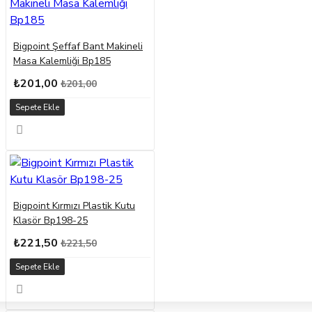
Bigpoint Şeffaf Bant Makineli
Masa Kalemliği Bp185
₺201,00
₺201,00
Sepete Ekle
Bigpoint Kırmızı Plastik Kutu
Klasör Bp198-25
₺221,50
₺221,50
Sepete Ekle