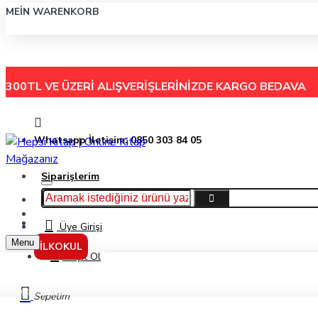
MEIN WARENKORB
300TL VE ÜZERİ ALIŞVERİŞLERİNİZDE
KARGO BEDAVA
Whatsapp İletişim: 0850 303 84 05
Siparişlerim
Hakkımızda
Menu
İletişim
Üye Girişi
Menu
İLKOKUL
Kayıt Ol
Bigpoint Çıtçıtlı Dosya Kelebek Desenli Mor (236)
Sepetim