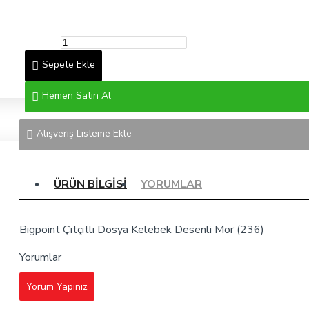
Sepete Ekle
Hemen Satın Al
Alışveriş Listeme Ekle
ÜRÜN BILGISI
YORUMLAR
Bigpoint Çıtçıtlı Dosya Kelebek Desenli Mor (236)
Yorumlar
Yorum Yapınız