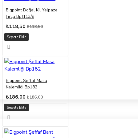
Bigpoint Doğal Kıl Yelpaze
Fırça Bpf113/8
₺118,50
₺118,50
Sepete Ekle
Bigpoint Şeffaf Masa
Kalemliği Bp182
₺186,00
₺186,00
Sepete Ekle