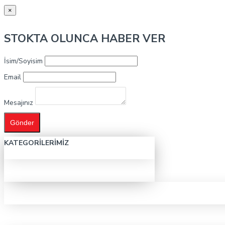
×
STOKTA OLUNCA HABER VER
İsim/Soyisim
Email
Mesajınız
Gönder
KATEGORILERIMIZ