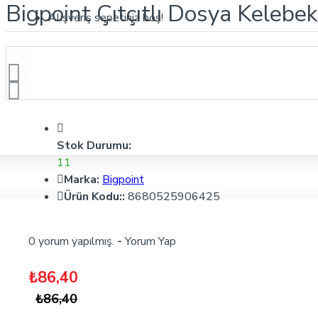
Bigpoint Çıtçıtlı Dosya Kelebe
Alışveriş sepetiniz boş!
Stok Durumu:
11
Marka:
Bigpoint
Ürün Kodu::
8680525906425
0 yorum yapılmış.
-
Yorum Yap
₺86,40
₺86,40