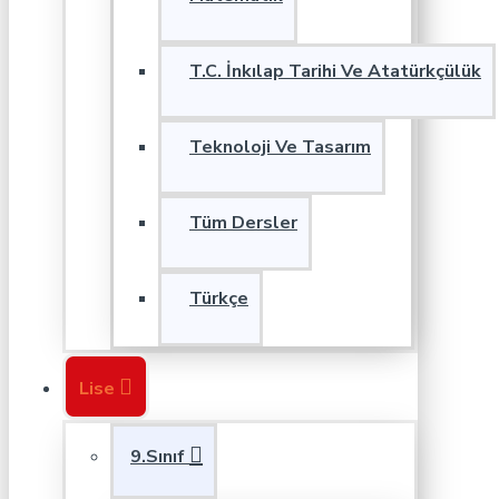
T.C. İnkılap Tarihi Ve Atatürkçülük
Teknoloji Ve Tasarım
Tüm Dersler
Türkçe
Lise
9.Sınıf