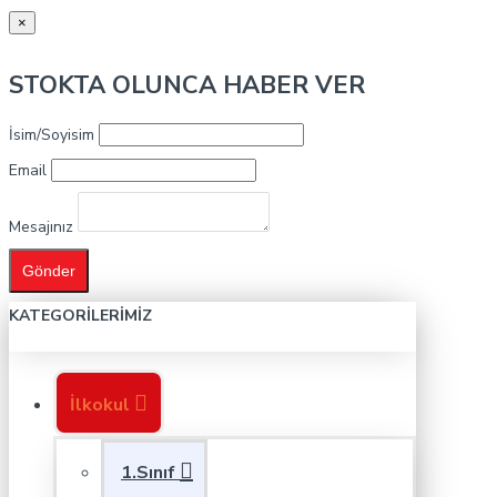
×
STOKTA OLUNCA HABER VER
İsim/Soyisim
Email
Mesajınız
Gönder
KATEGORILERIMIZ
İlkokul
1.Sınıf