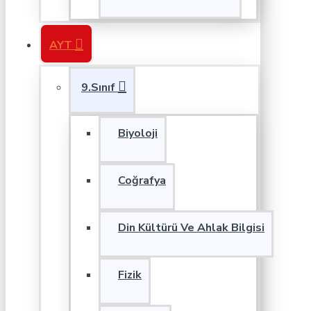
AYT
9.Sınıf
Biyoloji
Coğrafya
Din Kültürü Ve Ahlak Bilgisi
Fizik