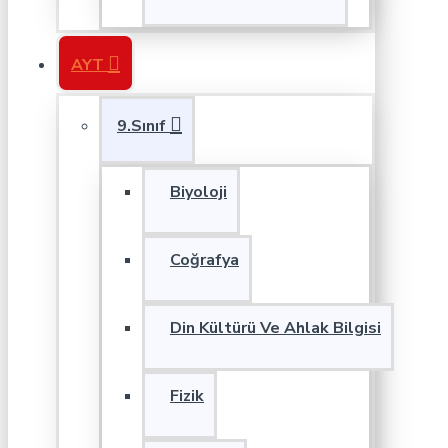
AYT
9.Sınıf
Biyoloji
Coğrafya
Din Kültürü Ve Ahlak Bilgisi
Fizik