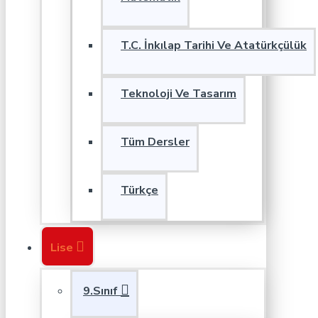
T.C. İnkılap Tarihi Ve Atatürkçülük
Teknoloji Ve Tasarım
Tüm Dersler
Türkçe
Lise
9.Sınıf