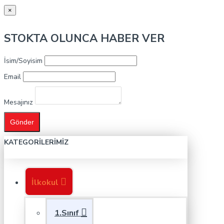
×
STOKTA OLUNCA HABER VER
İsim/Soyisim
Email
Mesajınız
Gönder
KATEGORILERIMIZ
İlkokul
1.Sınıf