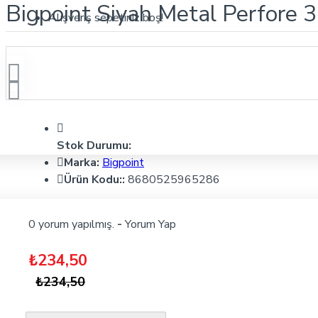
Bigpoint Siyah Metal Perfore 
Alışveriş sepetiniz boş!
Stok Durumu:
Marka:
Bigpoint
Ürün Kodu::
8680525965286
0 yorum yapılmış.
-
Yorum Yap
₺234,50
₺234,50