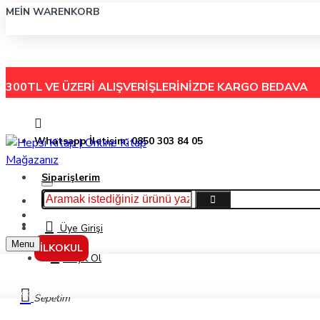
MEIN WARENKORB
300TL VE ÜZERİ ALIŞVERİŞLERİNİZDE
KARGO BEDAVA
Whatsapp İletişim: 0850 303 84 05
Siparişlerim
Hakkımızda
Menu
İletişim
Üye Girişi
Menu
İLKOKUL
Kayıt Ol
Bigpoint Siyah Metal Perfore 3 Gözlü Masa Seti Bp405-95
Sepetim