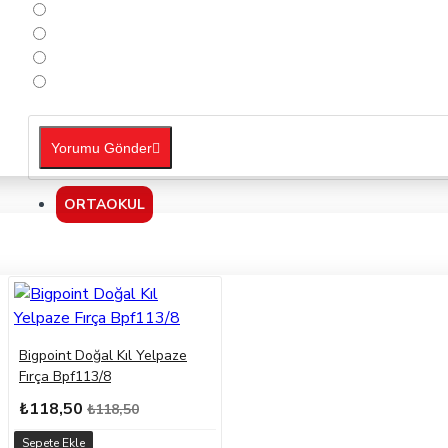
Yorumu Gönder
ORTAOKUL
Bigpoint Doğal Kıl Yelpaze
Fırça Bpf113/8
₺118,50
₺118,50
Sepete Ekle