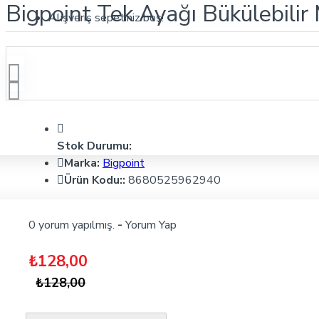
Bigpoint Tek Ayağı Bükülebili
Alışveriş sepetiniz boş!
Stok Durumu:
Marka:
Bigpoint
Ürün Kodu::
8680525962940
0 yorum yapılmış.
-
Yorum Yap
₺128,00
₺128,00