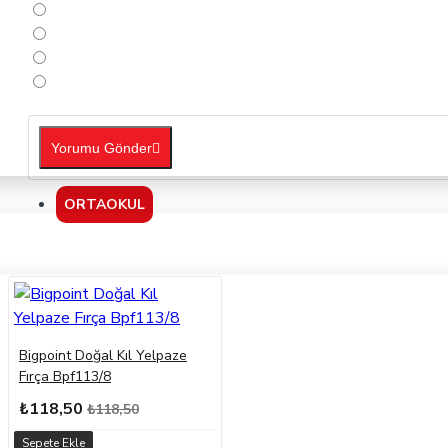
Yorumu Gönder
ORTAOKUL
Bigpoint Doğal Kıl Yelpaze
Fırça Bpf113/8
₺118,50
₺118,50
Sepete Ekle