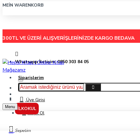
MEIN WARENKORB
300TL VE ÜZERİ ALIŞVERİŞLERİNİZDE
KARGO BEDAVA
Whatsapp İletişim: 0850 303 84 05
Siparişlerim
Hakkımızda
Menu
İletişim
Üye Girişi
Menu
İLKOKUL
Kayıt Ol
Bigpoint Tek Ayağı Bükülebilir Metal Pergel Seti Bp365-20
Sepetim