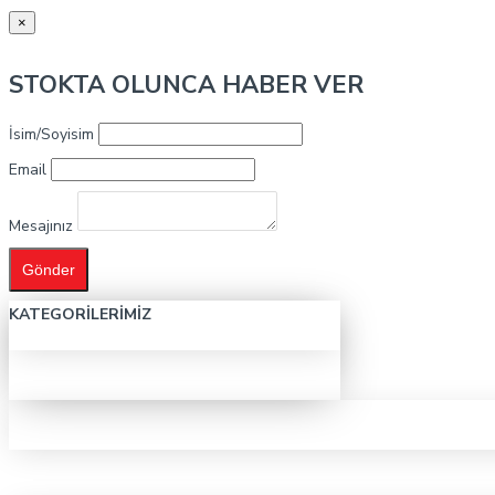
×
STOKTA OLUNCA HABER VER
İsim/Soyisim
Email
Mesajınız
Gönder
KATEGORILERIMIZ