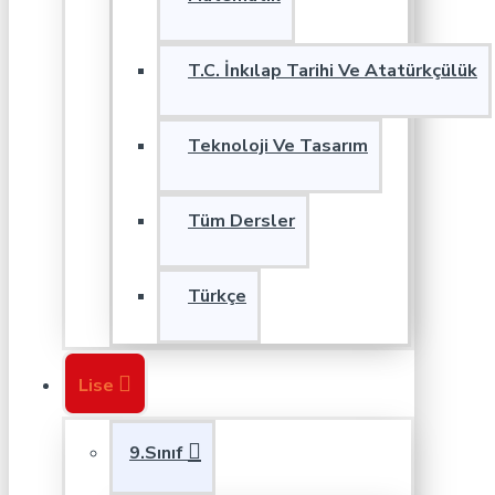
T.C. İnkılap Tarihi Ve Atatürkçülük
Teknoloji Ve Tasarım
Tüm Dersler
Türkçe
Lise
9.Sınıf