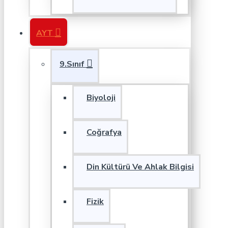
AYT
9.Sınıf
Biyoloji
Coğrafya
Din Kültürü Ve Ahlak Bilgisi
Fizik