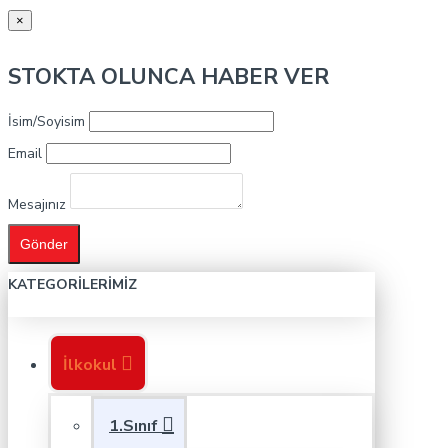
×
STOKTA OLUNCA HABER VER
İsim/Soyisim
Email
Mesajınız
Gönder
KATEGORILERIMIZ
İlkokul
1.Sınıf