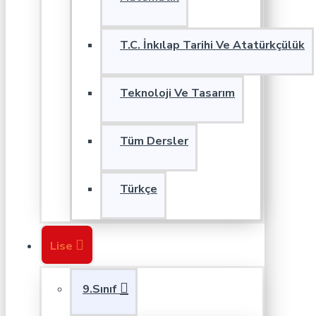
T.C. İnkılap Tarihi Ve Atatürkçülük
Teknoloji Ve Tasarım
Tüm Dersler
Türkçe
Lise
9.Sınıf