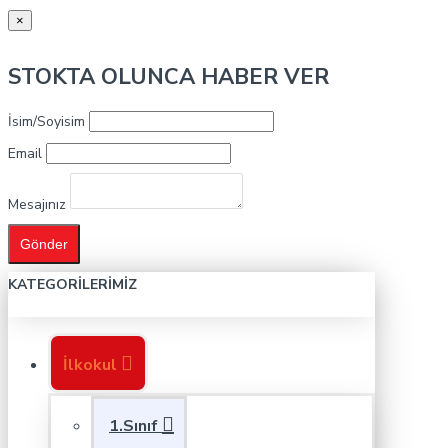
×
STOKTA OLUNCA HABER VER
İsim/Soyisim
Email
Mesajınız
Gönder
KATEGORILERIMIZ
İlkokul
1.Sınıf