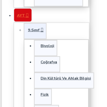
AYT
9.Sınıf
Biyoloji
Coğrafya
Din Kültürü Ve Ahlak Bilgisi
Fizik