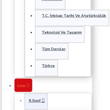
T.C. İnkılap Tarihi Ve Atatürkçülük
Teknoloji Ve Tasarım
Tüm Dersler
Türkçe
Lise
9.Sınıf