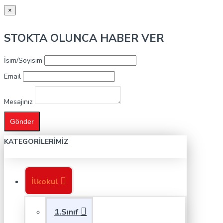
×
STOKTA OLUNCA HABER VER
İsim/Soyisim
Email
Mesajınız
Gönder
KATEGORILERIMIZ
İlkokul
1.Sınıf