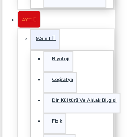
AYT
9.Sınıf
Biyoloji
Coğrafya
Din Kültürü Ve Ahlak Bilgisi
Fizik