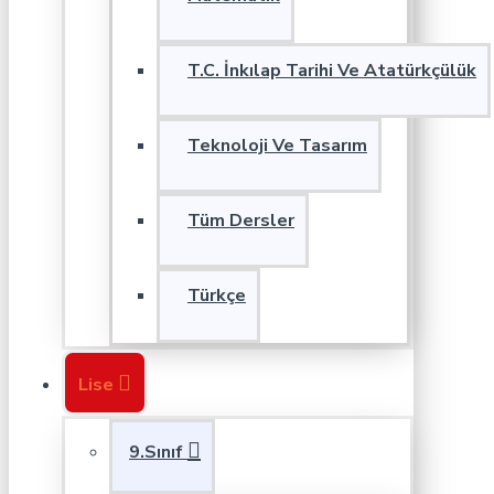
T.C. İnkılap Tarihi Ve Atatürkçülük
Teknoloji Ve Tasarım
Tüm Dersler
Türkçe
Lise
9.Sınıf