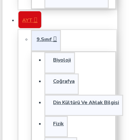
AYT
9.Sınıf
Biyoloji
Coğrafya
Din Kültürü Ve Ahlak Bilgisi
Fizik