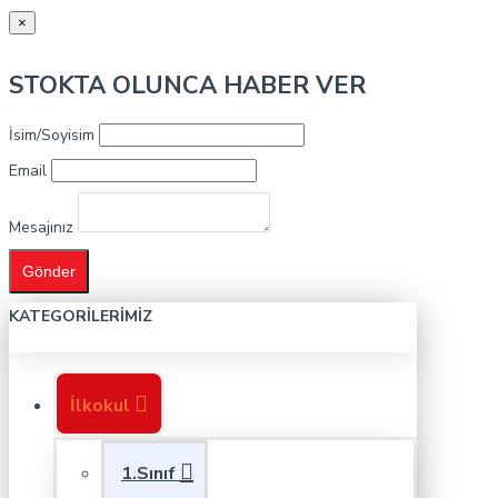
×
STOKTA OLUNCA HABER VER
İsim/Soyisim
Email
Mesajınız
Gönder
KATEGORILERIMIZ
İlkokul
1.Sınıf