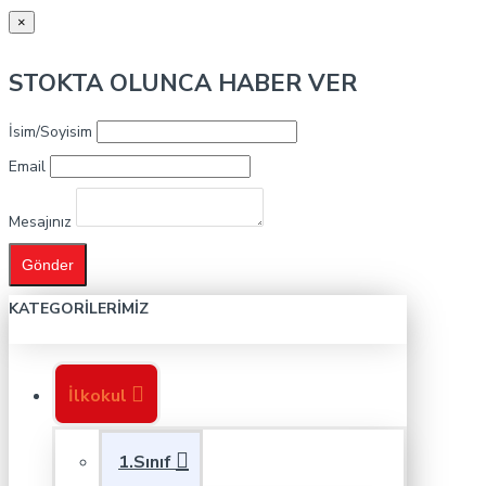
×
STOKTA OLUNCA HABER VER
İsim/Soyisim
Email
Mesajınız
Gönder
KATEGORILERIMIZ
İlkokul
1.Sınıf