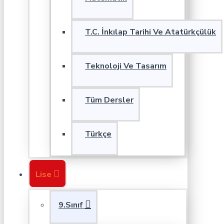
T.C. İnkılap Tarihi Ve Atatürkçülük
Teknoloji Ve Tasarım
Tüm Dersler
Türkçe
Lise
9.Sınıf