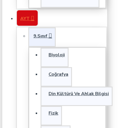
AYT
9.Sınıf
Biyoloji
Coğrafya
Din Kültürü Ve Ahlak Bilgisi
Fizik