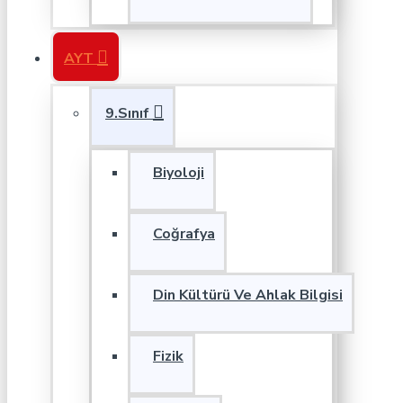
AYT
9.Sınıf
Biyoloji
Coğrafya
Din Kültürü Ve Ahlak Bilgisi
Fizik