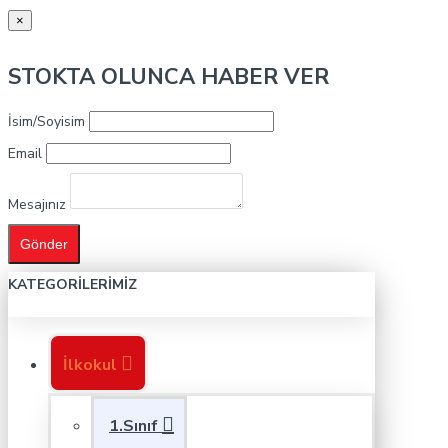
×
STOKTA OLUNCA HABER VER
İsim/Soyisim
Email
Mesajınız
Gönder
KATEGORILERIMIZ
İlkokul
1.Sınıf