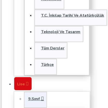
T.C. İnkılap Tarihi Ve Atatürkçülük
Teknoloji Ve Tasarım
Tüm Dersler
Türkçe
Lise
9.Sınıf