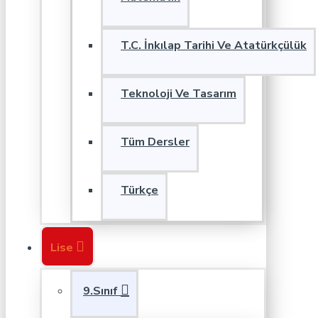
T.C. İnkılap Tarihi Ve Atatürkçülük
Teknoloji Ve Tasarım
Tüm Dersler
Türkçe
Lise
9.Sınıf