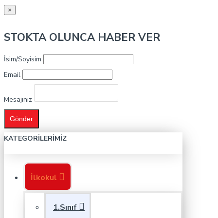
×
STOKTA OLUNCA HABER VER
İsim/Soyisim
Email
Mesajınız
Gönder
KATEGORILERIMIZ
İlkokul
1.Sınıf