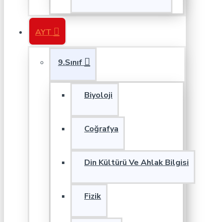
AYT
9.Sınıf
Biyoloji
Coğrafya
Din Kültürü Ve Ahlak Bilgisi
Fizik