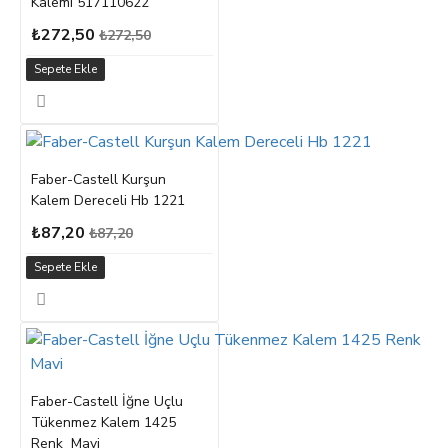
Kalemi 517110622
₺272,50
₺272,50
Sepete Ekle
Faber-Castell Kurşun
Kalem Dereceli Hb 1221
₺87,20
₺87,20
Sepete Ekle
Faber-Castell İğne Uçlu
Tükenmez Kalem 1425
Renk Mavi