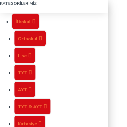
KATEGORILERIMIZ
İlkokul
Ortaokul
Lise
TYT
AYT
TYT & AYT
Kırtasiye