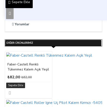
Sepete Ekle
Faber-Castell Permanent (M) Mavi
Yorumlar
DIĞER ÜRÜNLERIMIZ
Faber-Castell Renkli
Tükenmez Kalem Açık Yeşil
₺82,00
₺82,00
Sepete Ekle