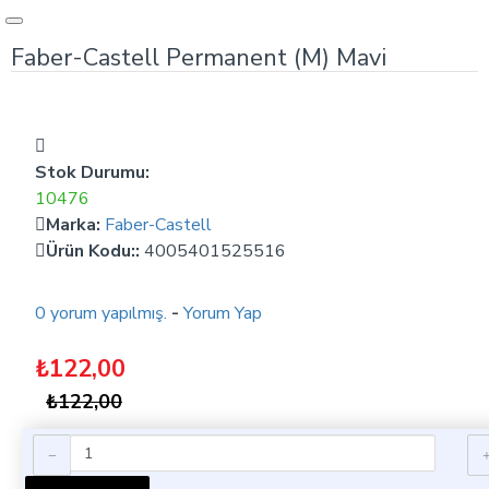
Faber-Castell Permanent (M) Mavi
Stok Durumu:
10476
Marka:
Faber-Castell
Ürün Kodu::
4005401525516
0 yorum yapılmış.
-
Yorum Yap
₺122,00
₺122,00
Ürün Bilgisi