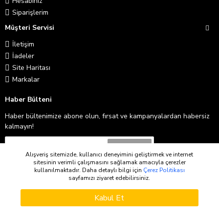
Hesabınız
Siparişlerim
Müşteri Servisi
İletişim
İadeler
Site Haritası
Markalar
Haber Bülteni
Haber bültenimize abone olun, fırsat ve kampanyalardan habersiz
kalmayın!
Abone Ol
Alışveriş sitemizde, kullanıcı deneyimini geliştirmek ve internet
sitesinin verimli çalışmasını sağlamak amacıyla çerezler
Gizlilik İlkeleri
'ni okudum ve kabul ediyorum.
kullanılmaktadır. Daha detaylı bilgi için
Çerez Politikası
sayfamızı ziyaret edebilirsiniz.
WHATSAPP SIPARIŞ
Copyright © 2026
Kabul Et
Sepete Ekle