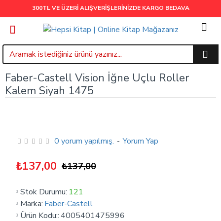
300TL VE ÜZERİ ALIŞVERİŞLERİNİZDE
KARGO BEDAVA
Faber-Castell Vision İğne Uçlu Roller
Kalem Siyah 1475
0 yorum yapılmış.
-
Yorum Yap
₺137,00
₺137,00
Stok Durumu:
121
Marka:
Faber-Castell
Ürün Kodu::
4005401475996