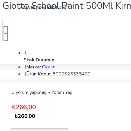
Giotto School Paint 500Ml Kır
Alışveriş sepetiniz boş!
Stok Durumu:
Marka:
Giotto
Ürün Kodu::
8000825535420
0 yorum yapılmış.
-
Yorum Yap
₺266,00
₺266,00