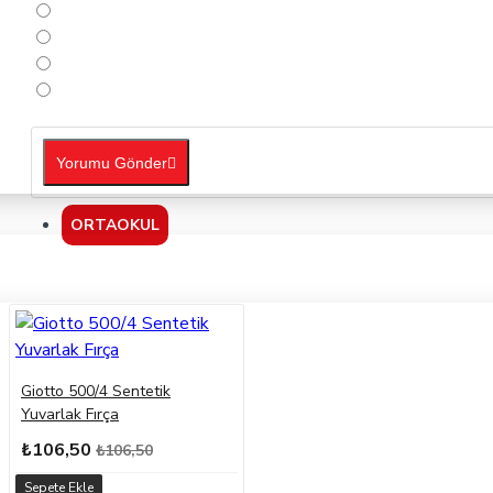
Yorumu Gönder
ORTAOKUL
Giotto 500/4 Sentetik
Yuvarlak Fırça
₺106,50
₺106,50
Sepete Ekle