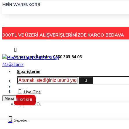
MEIN WARENKORB
300TL VE ÜZERİ ALIŞVERİŞLERİNİZDE
KARGO BEDAVA
Whatsapp İletişim: 0850 303 84 05
Siparişlerim
Hakkımızda
Menu
İletişim
Üye Girişi
Menu
İLKOKUL
Kayıt Ol
Giotto School Paint 500Ml Kırmızı Guaj Boya 535308
Sepetim