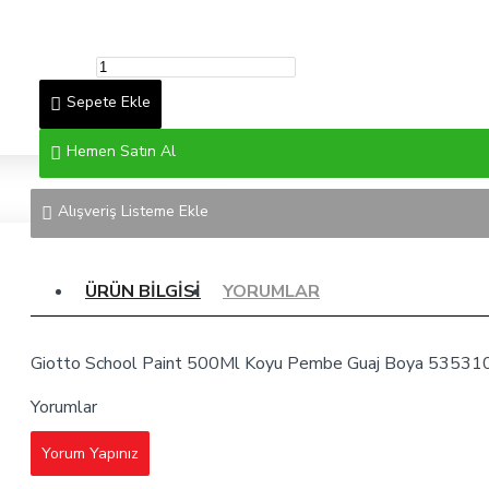
Sepete Ekle
Hemen Satın Al
Alışveriş Listeme Ekle
ÜRÜN BILGISI
YORUMLAR
Giotto School Paint 500Ml Koyu Pembe Guaj Boya 53531
Yorumlar
Yorum Yapınız