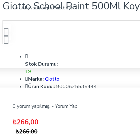
Giotto School Paint 500Ml K
Alışveriş sepetiniz boş!
Stok Durumu:
19
Marka:
Giotto
Ürün Kodu::
8000825535444
0 yorum yapılmış.
-
Yorum Yap
₺266,00
₺266,00