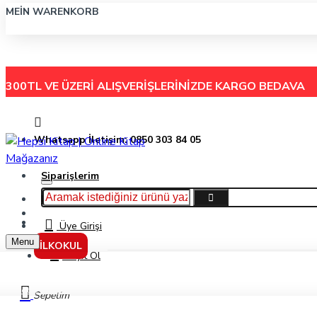
MEIN WARENKORB
300TL VE ÜZERİ ALIŞVERİŞLERİNİZDE
KARGO BEDAVA
Whatsapp İletişim: 0850 303 84 05
Siparişlerim
Hakkımızda
Menu
İletişim
Üye Girişi
Menu
İLKOKUL
Kayıt Ol
Giotto School Paint 500Ml Koyu Pembe Guaj Boya 535310
Sepetim