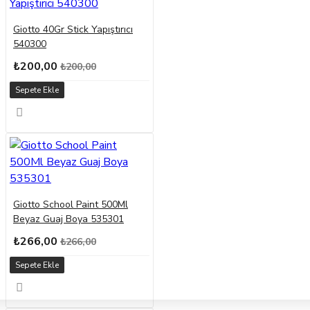
Giotto 40Gr Stick Yapıştırıcı
540300
₺200,00
₺200,00
Sepete Ekle
Giotto School Paint 500Ml
Beyaz Guaj Boya 535301
₺266,00
₺266,00
Sepete Ekle