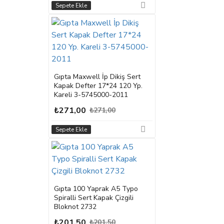
Sepete Ekle
Gıpta Maxwell İp Dikiş Sert
Kapak Defter 17*24 120 Yp.
Kareli 3-5745000-2011
₺271,00
₺271,00
Sepete Ekle
Gıpta 100 Yaprak A5 Typo
Spiralli Sert Kapak Çizgili
Bloknot 2732
₺201,50
₺201,50