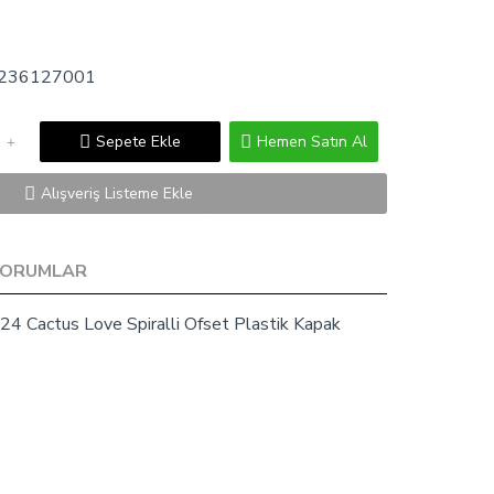
236127001
Sepete Ekle
Hemen Satın Al
Alışveriş Listeme Ekle
YORUMLAR
24 Cactus Love Spiralli Ofset Plastik Kapak