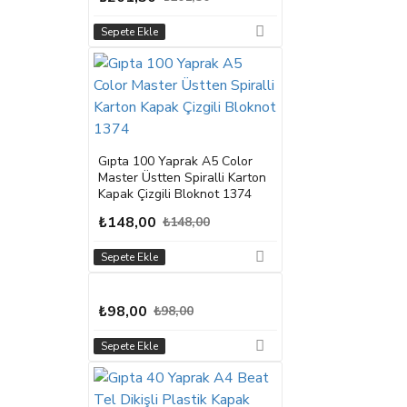
Sepete Ekle
Gıpta 100 Yaprak A5 Color
Master Üstten Spiralli Karton
Kapak Çizgili Bloknot 1374
₺148,00
₺148,00
Sepete Ekle
₺98,00
₺98,00
Sepete Ekle