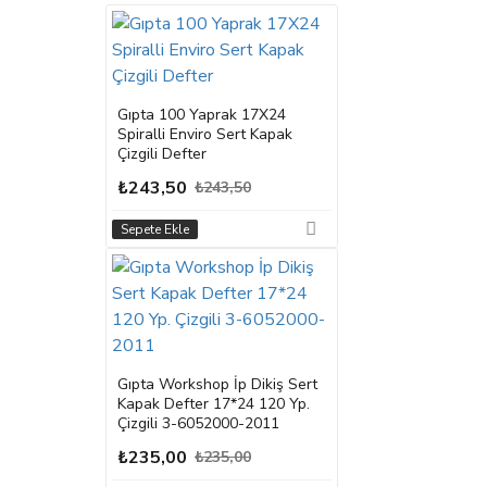
Gıpta 100 Yaprak 17X24
Spiralli Enviro Sert Kapak
Çizgili Defter
₺243,50
₺243,50
Sepete Ekle
Gıpta Workshop İp Dikiş Sert
Kapak Defter 17*24 120 Yp.
Çizgili 3-6052000-2011
₺235,00
₺235,00