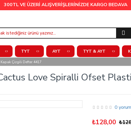
300TL VE ÜZERİ ALIŞVERİŞLERİNİZDE
KARGO BEDAVA
TYT
AYT
TYT & AYT
K
 Kapak Çizgili Defter 4417
ctus Love Spiralli Ofset Plasti
0 yorum
₺128,00
₺128