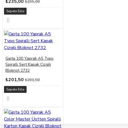
₺235,00
₺235,00
Sepete Ekle
Gıpta 100 Yaprak A5 Typo
Spiralli Sert Kapak Çizgili
Bloknot 2732
₺201,50
₺201,50
Sepete Ekle