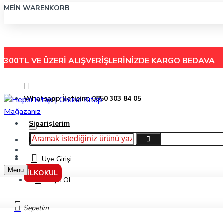
MEIN WARENKORB
300TL VE ÜZERİ ALIŞVERİŞLERİNİZDE
KARGO BEDAVA
Whatsapp İletişim: 0850 303 84 05
Siparişlerim
Hakkımızda
Menu
İletişim
Üye Girişi
Menu
İLKOKUL
Kayıt Ol
Gıpta Maxwell İp Dikiş Sert Kapak Defter 17*24 120 Yp. Kareli 3-5745000-201
Sepetim