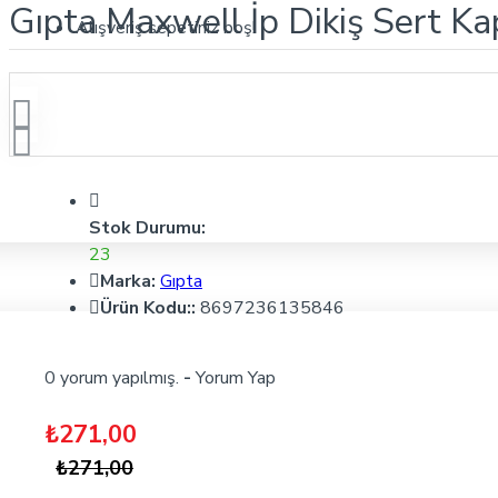
Gıpta Maxwell İp Dikiş Sert K
Alışveriş sepetiniz boş!
Stok Durumu:
23
Marka:
Gıpta
Ürün Kodu::
8697236135846
0 yorum yapılmış.
-
Yorum Yap
₺271,00
₺271,00