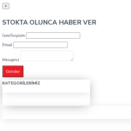
×
STOKTA OLUNCA HABER VER
İsim/Soyisim
Email
Mesajınız
Gönder
KATEGORILERIMIZ