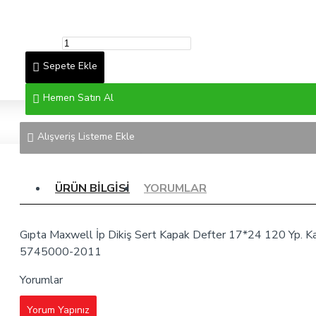
Sepete Ekle
Hemen Satın Al
Alışveriş Listeme Ekle
ÜRÜN BILGISI
YORUMLAR
Gıpta Maxwell İp Dikiş Sert Kapak Defter 17*24 120 Yp. Ka
5745000-2011
Yorumlar
Yorum Yapınız