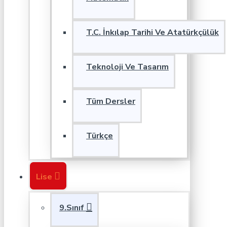
T.C. İnkılap Tarihi Ve Atatürkçülük
Teknoloji Ve Tasarım
Tüm Dersler
Türkçe
Lise
9.Sınıf