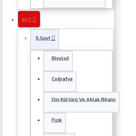
AYT
9.Sınıf
Biyoloji
Coğrafya
Din Kültürü Ve Ahlak Bilgisi
Fizik