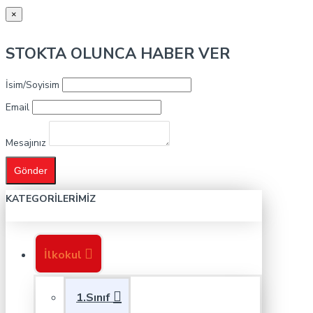
×
STOKTA OLUNCA HABER VER
İsim/Soyisim
Email
Mesajınız
Gönder
KATEGORILERIMIZ
İlkokul
1.Sınıf