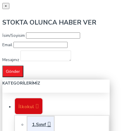
×
STOKTA OLUNCA HABER VER
İsim/Soyisim
Email
Mesajınız
Gönder
KATEGORILERIMIZ
İlkokul
1.Sınıf