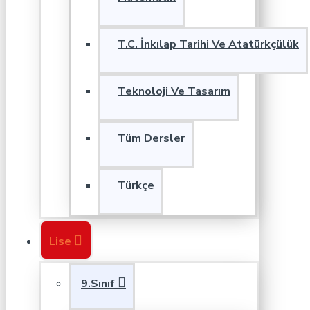
T.C. İnkılap Tarihi Ve Atatürkçülük
Teknoloji Ve Tasarım
Tüm Dersler
Türkçe
Lise
9.Sınıf