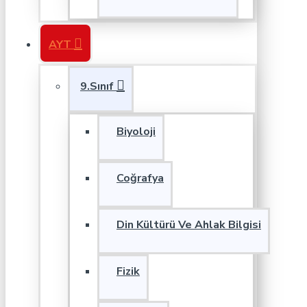
AYT
9.Sınıf
Biyoloji
Coğrafya
Din Kültürü Ve Ahlak Bilgisi
Fizik