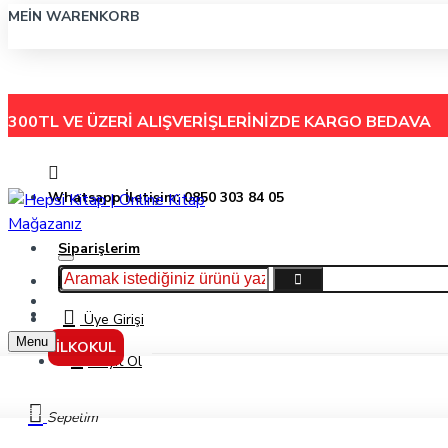
MEIN WARENKORB
300TL VE ÜZERİ ALIŞVERİŞLERİNİZDE
KARGO BEDAVA
Whatsapp İletişim: 0850 303 84 05
Siparişlerim
Hakkımızda
Menu
İletişim
Üye Girişi
Menu
İLKOKUL
Kayıt Ol
Hedef 4 - Redka
Sepetim