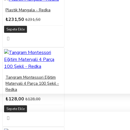
Plastik Mangala - Redka
₺231,50
₺231,50
Sepete Ekle
Tangram Montessori Eğitim
Materyali 4 Parça 100 Şekil -
Redka
₺128,00
₺128,00
Sepete Ekle