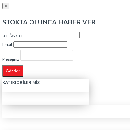
×
STOKTA OLUNCA HABER VER
İsim/Soyisim
Email
Mesajınız
Gönder
KATEGORILERIMIZ