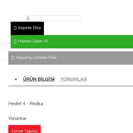
Sepete Ekle
Hemen Satın Al
Alışveriş Listeme Ekle
ÜRÜN BILGISI
YORUMLAR
Hedef 4 - Redka
Yorumlar
Yorum Yapınız