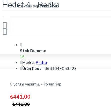
Hedef 4 - Redka
Alışveriş sepetiniz boş!
Stok Durumu:
16
Marka:
Redka
Ürün Kodu::
8681049053329
0 yorum yapılmış.
-
Yorum Yap
₺441,00
₺441,00