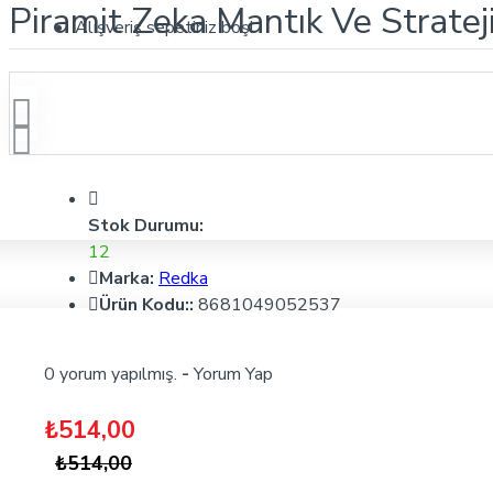
Piramit Zeka Mantık Ve Strate
Alışveriş sepetiniz boş!
Stok Durumu:
12
Marka:
Redka
Ürün Kodu::
8681049052537
0 yorum yapılmış.
-
Yorum Yap
₺514,00
₺514,00