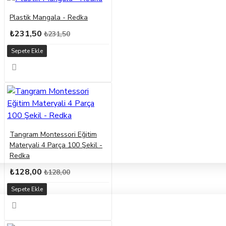
Plastik Mangala - Redka
₺231,50
₺231,50
Sepete Ekle
Tangram Montessori Eğitim
Materyali 4 Parça 100 Şekil -
Redka
₺128,00
₺128,00
Sepete Ekle