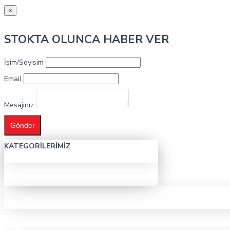
×
STOKTA OLUNCA HABER VER
İsim/Soyisim
Email
Mesajınız
Gönder
KATEGORILERIMIZ