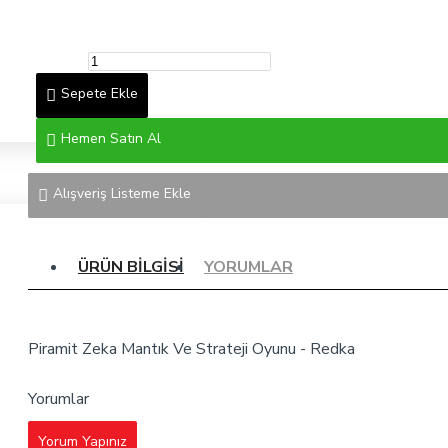
Sepete Ekle
Hemen Satın Al
Alışveriş Listeme Ekle
ÜRÜN BILGISI
YORUMLAR
Piramit Zeka Mantık Ve Strateji Oyunu - Redka
Yorumlar
Yorum Yapınız