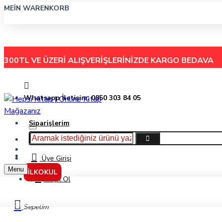
MEIN WARENKORB
300TL VE ÜZERİ ALIŞVERİŞLERİNİZDE
KARGO BEDAVA
Whatsapp İletişim: 0850 303 84 05
Siparişlerim
Hakkımızda
Menu
İletişim
Üye Girişi
Menu
İLKOKUL
Kayıt Ol
Piramit Zeka Mantık Ve Strateji Oyunu - Redka
Sepetim