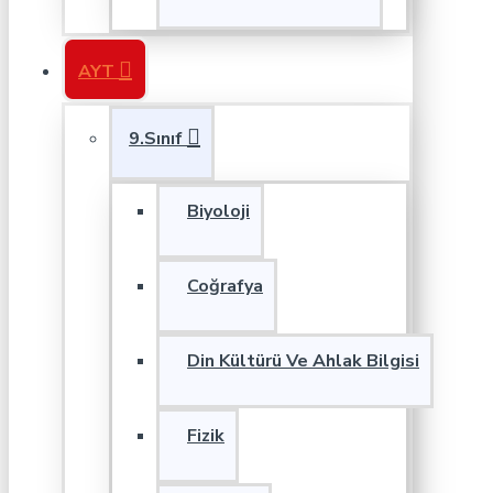
AYT
9.Sınıf
Biyoloji
Coğrafya
Din Kültürü Ve Ahlak Bilgisi
Fizik