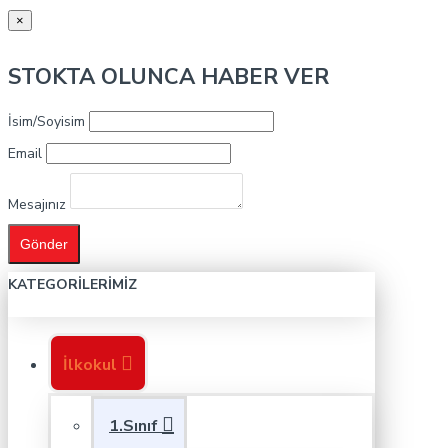
×
STOKTA OLUNCA HABER VER
İsim/Soyisim
Email
Mesajınız
Gönder
KATEGORILERIMIZ
İlkokul
1.Sınıf