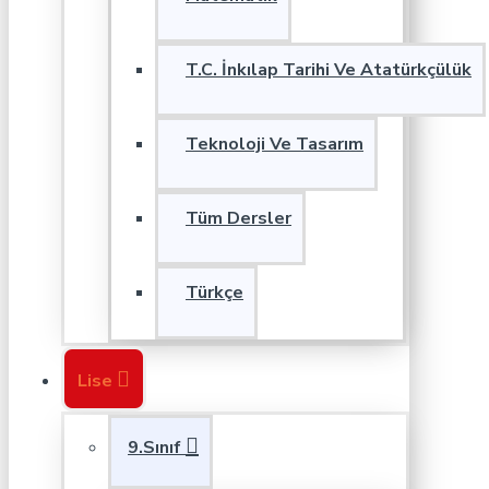
T.C. İnkılap Tarihi Ve Atatürkçülük
Teknoloji Ve Tasarım
Tüm Dersler
Türkçe
Lise
9.Sınıf