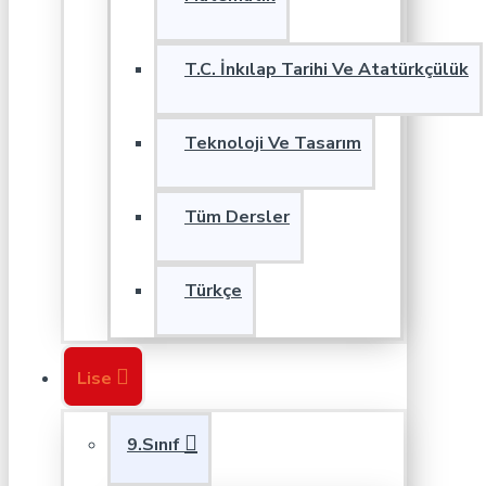
T.C. İnkılap Tarihi Ve Atatürkçülük
Teknoloji Ve Tasarım
Tüm Dersler
Türkçe
Lise
9.Sınıf