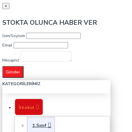
×
STOKTA OLUNCA HABER VER
İsim/Soyisim
Email
Mesajınız
Gönder
KATEGORILERIMIZ
İlkokul
1.Sınıf