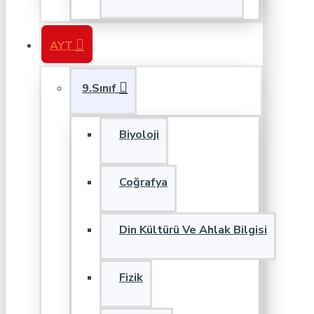
AYT
9.Sınıf
Biyoloji
Coğrafya
Din Kültürü Ve Ahlak Bilgisi
Fizik