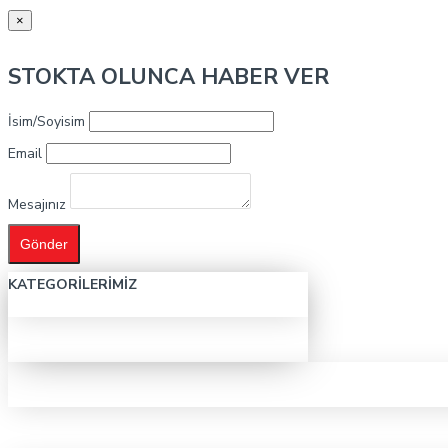
×
STOKTA OLUNCA HABER VER
İsim/Soyisim
Email
Mesajınız
Gönder
KATEGORILERIMIZ