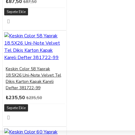
₺87,50
₺87,50
Sepete Ekle
Keskin Color 58 Yaprak
18.5X26 Uni-Note Velvet Tel
Dikiş Karton Kapak Kareli
Defter 381722-99
₺235,50
₺235,50
Sepete Ekle