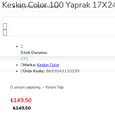
Keskin Color 100 Yaprak 17X24 
Alışveriş sepetiniz boş!
Stok Durumu:
271
Marka:
Keskin Color
Ürün Kodu::
8693043110199
0 yorum yapılmış.
-
Yorum Yap
₺149,50
₺149,50