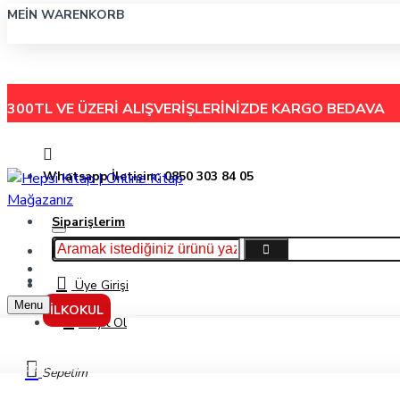
MEIN WARENKORB
300TL VE ÜZERİ ALIŞVERİŞLERİNİZDE
KARGO BEDAVA
Whatsapp İletişim: 0850 303 84 05
Siparişlerim
Hakkımızda
Menu
İletişim
Üye Girişi
Menu
İLKOKUL
Kayıt Ol
Keskin Color 100 Yaprak 17X24 Pastel Spiralli Plastik Kapak Kareli Defter
Sepetim