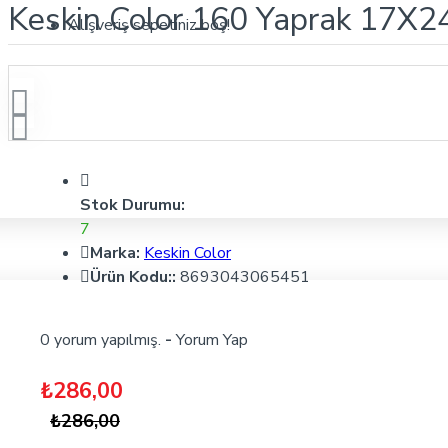
Keskin Color 160 Yaprak 17X24
Alışveriş sepetiniz boş!
Stok Durumu:
7
Marka:
Keskin Color
Ürün Kodu::
8693043065451
0 yorum yapılmış.
-
Yorum Yap
₺286,00
₺286,00