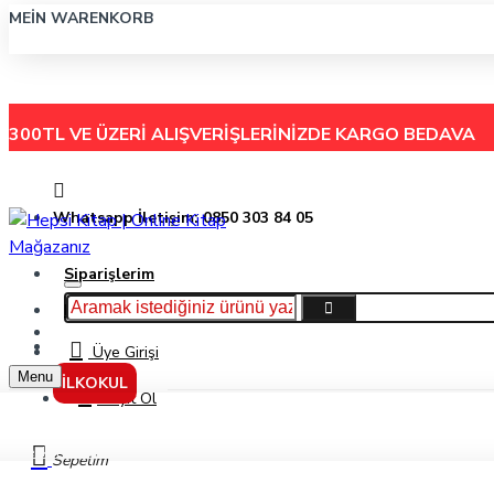
MEIN WARENKORB
300TL VE ÜZERİ ALIŞVERİŞLERİNİZDE
KARGO BEDAVA
Whatsapp İletişim: 0850 303 84 05
Siparişlerim
Hakkımızda
Menu
İletişim
Üye Girişi
Menu
İLKOKUL
Kayıt Ol
Keskin Color 160 Yaprak 17X24 Fancy Ciltli Defter 411762-99
Sepetim