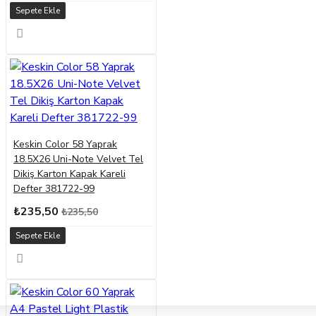
Sepete Ekle
Keskin Color 58 Yaprak
18.5X26 Uni-Note Velvet Tel
Dikiş Karton Kapak Kareli
Defter 381722-99
₺235,50
₺235,50
Sepete Ekle