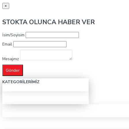
×
STOKTA OLUNCA HABER VER
İsim/Soyisim
Email
Mesajınız
Gönder
KATEGORILERIMIZ