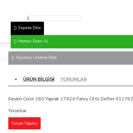
Sepete Ekle
Hemen Satın Al
Alışveriş Listeme Ekle
ÜRÜN BILGISI
YORUMLAR
Keskin Color 160 Yaprak 17X24 Fancy Ciltli Defter 41176
Yorumlar
Yorum Yapınız