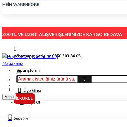
MEIN WARENKORB
300TL VE ÜZERİ ALIŞVERİŞLERİNİZDE
KARGO BEDAVA
Whatsapp İletişim: 0850 303 84 05
Siparişlerim
Hakkımızda
Menu
İletişim
Üye Girişi
Menu
İLKOKUL
Kayıt Ol
Keskin Color Frozen Ders Programı Üçlü Öğrenci Etiketi 220130-92
Sepetim