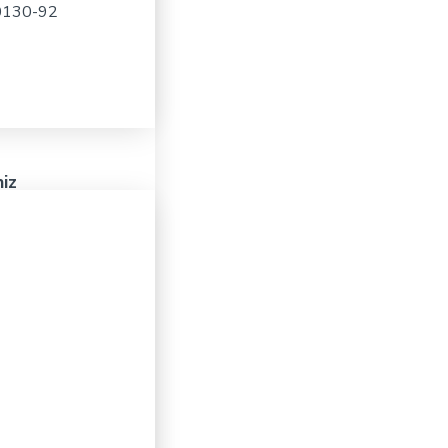
20130-92
niz