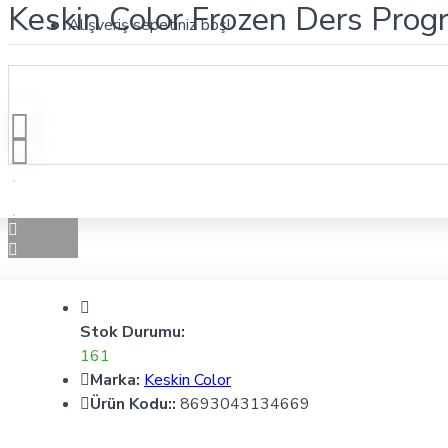
Keskin Color Frozen Ders Prog
Alışveriş sepetiniz boş!
Stok Durumu:
161
Marka:
Keskin Color
Ürün Kodu::
8693043134669