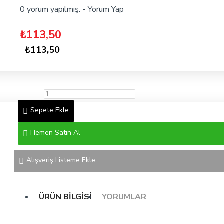
0 yorum yapılmış.
-
Yorum Yap
₺113,50
₺113,50
Sepete Ekle
Hemen Satın Al
Alışveriş Listeme Ekle
ÜRÜN BILGISI
YORUMLAR