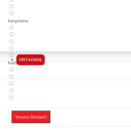
Kargolama
ORTAOKUL
Kalite
Yorumu Gönder