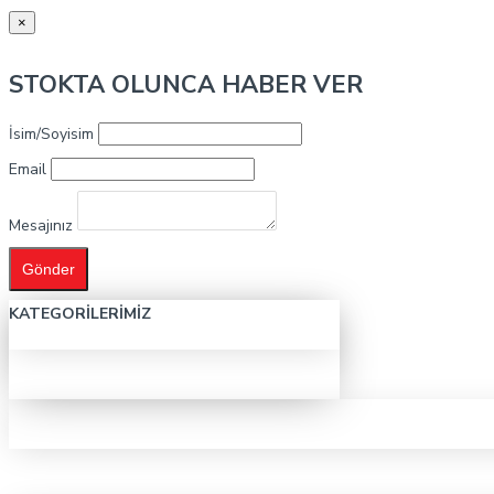
×
STOKTA OLUNCA HABER VER
İsim/Soyisim
Email
Mesajınız
Gönder
KATEGORILERIMIZ