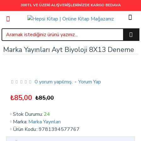
300TL VE ÜZERİ ALIŞVERİŞLERİNİZDE
KARGO BEDAVA
Marka Yayınları Ayt Biyoloji 8X13 Deneme
0 yorum yapılmış.
-
Yorum Yap
₺85,00
₺85,00
Stok Durumu:
24
Marka:
Marka Yayınları
Ürün Kodu::
9781394577767