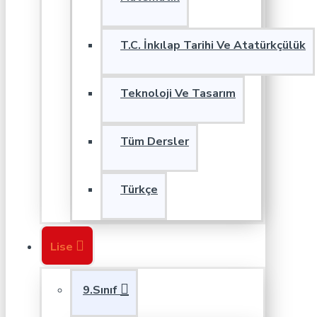
T.C. İnkılap Tarihi Ve Atatürkçülük
Teknoloji Ve Tasarım
Tüm Dersler
Türkçe
Lise
9.Sınıf