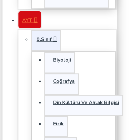
AYT
9.Sınıf
Biyoloji
Coğrafya
Din Kültürü Ve Ahlak Bilgisi
Fizik