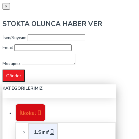
×
STOKTA OLUNCA HABER VER
İsim/Soyisim
Email
Mesajınız
Gönder
KATEGORILERIMIZ
İlkokul
1.Sınıf