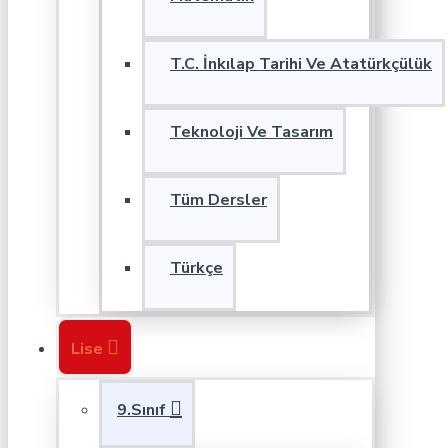
T.C. İnkılap Tarihi Ve Atatürkçülük
Teknoloji Ve Tasarım
Tüm Dersler
Türkçe
Lise
9.Sınıf