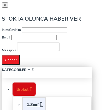
×
STOKTA OLUNCA HABER VER
İsim/Soyisim
Email
Mesajınız
Gönder
KATEGORILERIMIZ
İlkokul
1.Sınıf