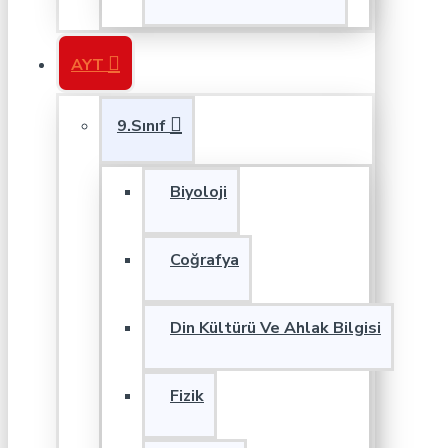
AYT
9.Sınıf
Biyoloji
Coğrafya
Din Kültürü Ve Ahlak Bilgisi
Fizik